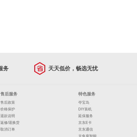
服务
天天低价，畅选无忧
售后服务
特色服务
售后政策
夺宝岛
价格保护
DIY装机
退款说明
延保服务
返修/退换货
京东E卡
取消订单
京东通信
京鱼座智能