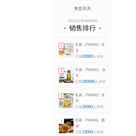
整套茶具
SALES RANKING
销售排行
天喜（TIANXI）冷
1
水壶大容量玻璃杯
￥
可过滤冷水壶耐热
20000
已有
人评价
茶具啤酒花茶家用
凉水杯 【升级加
天喜（TIANXI） 水
2
厚】白色2000ml
杯玻璃杯大容量杯
￥
子家用便携男女办
200000
已有
人评价
公泡茶杯随手茶水
分离杯 本色
天喜（TIANXI）冷
3
350ml（双层加厚
水壶大容量玻璃杯
￥
玻璃）
可过滤冷水壶耐热
20000
已有
人评价
茶具啤酒花茶家用
凉水杯 【升级加
天喜（TIANXI）酒
4
厚】绿色 2000ml
杯威士忌酒杯洋酒
￥
啤酒杯玻璃杯烈酒
10000
已有
人评价