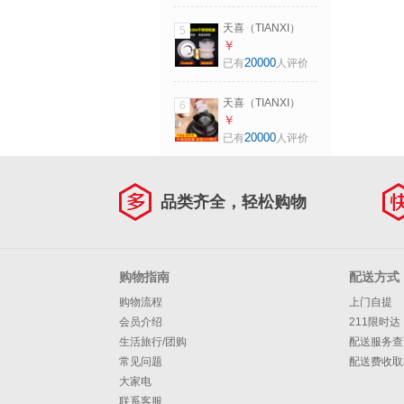
杯家用创意异形杯
子 【雕花款-2只
天喜（TIANXI）
5
装】 260ml
304不锈钢热水瓶塞
￥
子硅胶暖壶塞暖瓶
20000
已有
人评价
塞茶瓶盖热水壶开
水保温瓶塞 304款-
天喜（TIANXI）
6
小号1个[适用于
304不锈钢热水瓶塞
￥
2L/5磅]
子硅胶暖壶塞暖瓶
20000
已有
人评价
塞茶瓶盖热水壶开
水保温瓶塞 304款-
大号1个[适用于
品类齐全，轻松购物
3.2L/8磅]
购物指南
配送方式
购物流程
上门自提
会员介绍
211限时达
生活旅行/团购
配送服务查
常见问题
配送费收取
大家电
联系客服