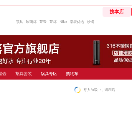
茶具
玻璃杯
茶壶
茶杯
Nike
潮表优选
炒锅
温壶
茶具套装
锅具专区
购物车
努力加载中，请稍后...